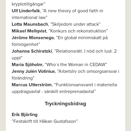
kryptotillgångar”
Ulf Linderfalk
, “A new theory of good faith in
international law”
Lotta Maunsbach
, ”Skiljedom under attack”
Mikael Mellqvist
, ”Konkurs och rekonstruktion”
Jérôme Monsenego
, ”En global minimiskatt på
förmögenhet”
Johanna Schiratzki
, ”Relationsrätt. I nöd och lust. 2
uppl”
Maria Sjöholm
, “Who´s the Woman in CEDAW”
Jenny Julén Votinius
, ”Arbetsliv och omsorgsansvar i
förändring”
Marcus Utterström
, ”Funktionsansvaret i materiella
uppdragsavtal - särskilt entreprenadavtal”
Tryckningsbidrag
Erik Björling
”Festskrift till Håkan Gustafsson”