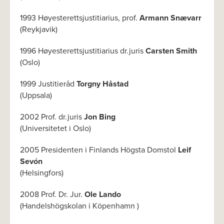
1993 Høyesterettsjustitiarius, prof.
Armann Snævarr
(Reykjavik)
1996 Høyesterettsjustitiarius dr.juris
Carsten Smith
(Oslo)
1999 Justitieråd
Torgny Håstad
(Uppsala)
2002 Prof. dr.juris
Jon Bing
(Universitetet i Oslo)
2005 Presidenten i Finlands Högsta Domstol
Leif
Sevón
(Helsingfors)
2008 Prof. Dr. Jur.
Ole Lando
(Handelshögskolan i Köpenhamn )